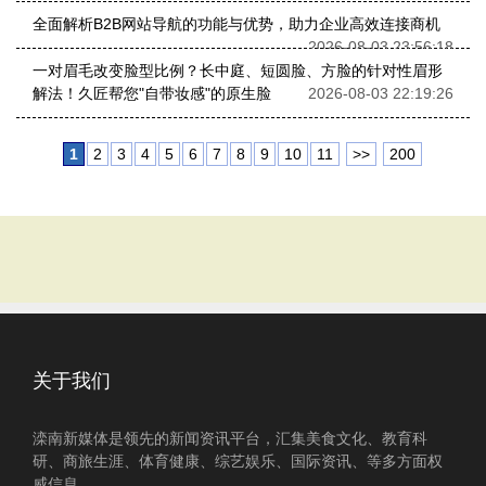
全面解析B2B网站导航的功能与优势，助力企业高效连接商机
2026-08-03 23:56:18
一对眉毛改变脸型比例？长中庭、短圆脸、方脸的针对性眉形
解法！久匠帮您"自带妆感"的原生脸
2026-08-03 22:19:26
1
2
3
4
5
6
7
8
9
10
11
>>
200
关于我们
滦南新媒体是领先的新闻资讯平台，汇集美食文化、教育科
研、商旅生涯、体育健康、综艺娱乐、国际资讯、等多方面权
威信息