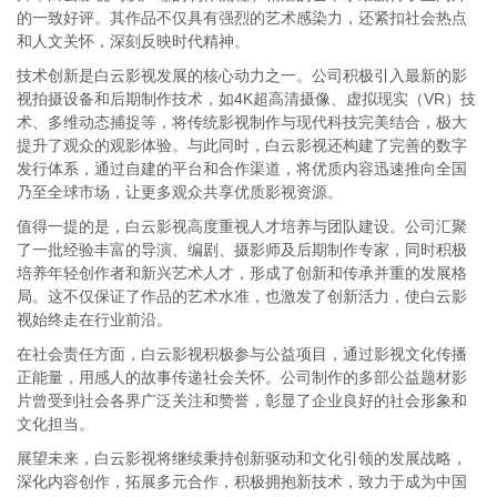
的一致好评。其作品不仅具有强烈的艺术感染力，还紧扣社会热点
和人文关怀，深刻反映时代精神。
技术创新是白云影视发展的核心动力之一。公司积极引入最新的影
视拍摄设备和后期制作技术，如4K超高清摄像、虚拟现实（VR）技
术、多维动态捕捉等，将传统影视制作与现代科技完美结合，极大
提升了观众的观影体验。与此同时，白云影视还构建了完善的数字
发行体系，通过自建的平台和合作渠道，将优质内容迅速推向全国
乃至全球市场，让更多观众共享优质影视资源。
值得一提的是，白云影视高度重视人才培养与团队建设。公司汇聚
了一批经验丰富的导演、编剧、摄影师及后期制作专家，同时积极
培养年轻创作者和新兴艺术人才，形成了创新和传承并重的发展格
局。这不仅保证了作品的艺术水准，也激发了创新活力，使白云影
视始终走在行业前沿。
在社会责任方面，白云影视积极参与公益项目，通过影视文化传播
正能量，用感人的故事传递社会关怀。公司制作的多部公益题材影
片曾受到社会各界广泛关注和赞誉，彰显了企业良好的社会形象和
文化担当。
展望未来，白云影视将继续秉持创新驱动和文化引领的发展战略，
深化内容创作，拓展多元合作，积极拥抱新技术，致力于成为中国