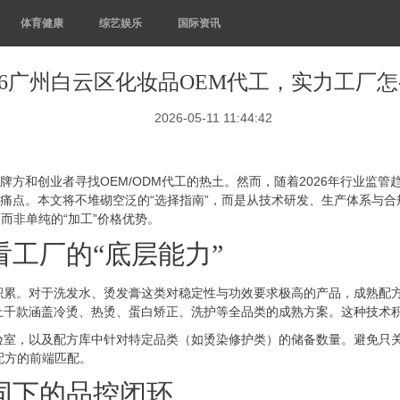
体育健康
综艺娱乐
国际资讯
026广州白云区化妆品OEM代工，实力工厂
2026-05-11 11:44:42
牌方和创业者寻找OEM/ODM代工的热土。然而，随着2026年行业监
的痛点。本文将不堆砌空泛的“选择指南”，而是从技术研发、生产体系与
而非单纯的“加工”价格优势。
工厂的“底层能力”
积累。对于洗发水、烫发膏这类对稳定性与功效要求极高的产品，成熟配
上千款涵盖冷烫、热烫、蛋白矫正、洗护等全品类的成熟方案。这种技术积
验室，以及配方库中针对特定品类（如烫染修护类）的储备数量。避免只
配方的前端匹配。
同下的品控闭环