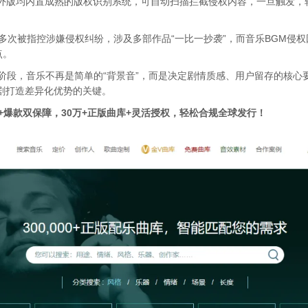
、TikTok海外版均内置成熟的版权识别系统，可自动扫描拦截侵权内容，一旦
ort曾多次被指控涉嫌侵权纠纷，涉及多部作品“一比一抄袭”，而音乐BG
点。
”新阶段，音乐不再是简单的“背景音”，而是决定剧情质感、用户留存的核
剧打造差异化优势的关键。
规+爆款双保障，
30万+正版曲库+灵活授权，轻松合规全球发行！