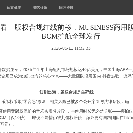
体育健康
综艺娱乐
国际资讯
看｜版权合规红线前移，MUSINESS商用
BGM护航全球发行
2026-05-11 11:32:33
e公开数据显示，2025年全年出海短剧市场规模达40亿美元，中国出海AP
合规已成为短剧出海的核心卡点——大量团队沿用国内“抖音热歌、流媒体
短剧出海，版权合规是生死线
乐版权采取“零容忍”原则，相关风险已被多个公开案例与法律条款明确：
是否使用受版权保护的音乐实质性片段”，与使用时长无必然关联——哪怕
M（仅10秒），即便不知情仍被判侵权赔偿；海外更有国内团队在TikT
6万元）。