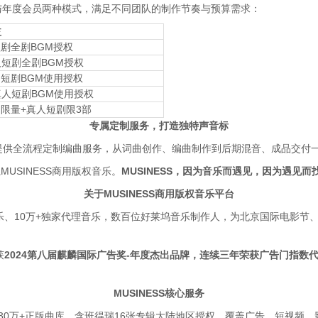
与年度会员两种模式，满足不同团队的制作节奏与预算需求：
益
短剧全剧BGM授权
短剧全剧BGM授权
I短剧BGM使用授权
真人短剧BGM使用授权
不限量+真人短剧限3部
专属定制服务，打造独特声音标
提供全流程定制编曲服务，从词曲创作、编曲制作到后期混音、成品交付一
USINESS商用版权音乐。
MUSINESS，因为音乐而遇见，因为遇见
关于MUSINESS商用版权音乐平台
乐配乐、10万+独家代理音乐，数百位好莱坞音乐制作人，为北京国际电影节
获
2024第八届麒麟国际广告奖-年度杰出品牌，连续三年荣获广告门指数代
MUSINESS核心服务
30万+正版曲库，含班得瑞16张专辑大陆地区授权，覆盖广告、短视频