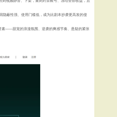
触发，轻则视频静音、下架，重则封禁账号、冻结全部收益，且
M侵权因隐蔽性强、使用门槛低，成为比剧本抄袭更高发的侵
心要素——甜宠的浪漫氛围、逆袭的爽感节奏、悬疑的紧张