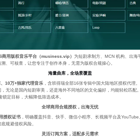
SS商用版权音乐平台（musiness.vip）
为短剧承制方、MCN 机构、出海
追溯、可核查，让您专注于创作本身，无需为版权合规操心。
海量曲库，全场景覆盖
库、10万+独家代理音乐
，含班得瑞全部16张专辑中国大陆地区授权代理
间，无论是
国内短剧审美，还是海外不同地区的文化偏好，均能轻松匹配
速锁定目标，大幅降低筛选成本。
全球商用合规授权，出海无忧
用授权证书
，明确覆盖抖音、快手、微信小程序、长视频平台及YouTube、F
彻底规避侵权风险。
灵活订阅方案，适配多元需求