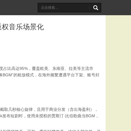
版权音乐场景化
P一度占比高达95%，覆盖欧美、东南亚、拉美等主流市
BGM”的粗放模式，在海外频繁遭遇平台下架、账号封
仅截取几秒核心旋律，且用于商业分发（含出海盈利），
ok发布短剧时，使用未授权的贾斯汀·比伯歌曲当BGM，