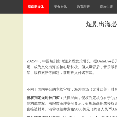
滦南新媒体
美食文化
教育科研
商旅生涯
短剧出海必
2025年，中国短剧出海迎来爆发式增长。据DataEy
场，成为文化出海的核心增长极。但火爆背后，音乐版权
禁、版权索赔等问题，前期投入付诸东流。
不同于国内平台的宽松审核，海外市场（尤其欧美）对音
侵权判定无时长门槛：
法律层面，侵权判定核心在于“
即构成侵权。法院曾审理案例显示，短视频商用未授权BG
直接被封号、清零收益并索赔5000美元（约合人民币3.