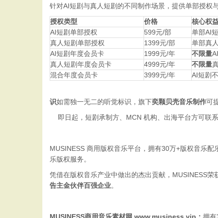
针对AI短剧与真人短剧的不同制作场景，提供单部授权
授权类型
价格
核心权
AI短剧单部授权
599元/部
单部AI
真人短剧单部授权
1399元/部
单部真人
AI短剧年度会员卡
1999元/年
不限量
A
真人短剧年度会员卡
4999元/年
不限量
混合年度会员卡
3999元/年
AI短剧
识
如需独一无二的听觉标识，旗下
奕颗贝壳音乐制作
可
即日起，短剧承制方、MCN 机构、出海平台方可联系M
MUSINESS 商用版权音乐平台，拥有30万+版权音
乐版权服务。
凭借在版权音乐产业中做出的杰出贡献，MUSINESS荣
告主金伙伴百强企业
。
MUSINESS商用音乐素材网 www.musiness.vip：
拥有