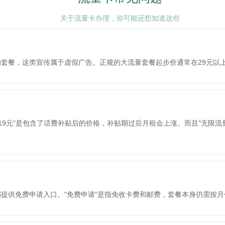
关于流量卡办理，你可能还想知道这些
？
0G的套餐，这类宣传属于虚假广告。正规的大流量套餐起步价通常在29元
"19元"是包含了话费补贴后的价格，补贴期过后月租会上涨。而且"无限
都提供免费申请入口。"免费申请"是指免收卡费和邮费，套餐本身仍需按