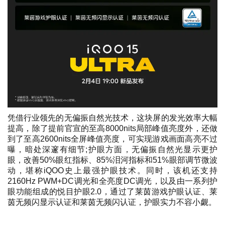
凭借行业领先的无偏振自然光技术，这块屏的发光效率大幅
提高，除了提前官宣的至高8000nits局部峰值亮度外，还做
到了至高2600nits全屏峰值亮度，可实现游戏画面高亮不过
曝，暗处深邃有细节;护眼方面，无偏振自然光显示更护
眼，改善50%眼红指标、85%泪河指标和51%眼部调节微波
动，堪称iQOO史上最强护眼技术。同时，该机还支持
2160Hz PWM+DC调光和全亮度DC调光，以及由一系列护
眼功能组成的悦目护眼2.0，通过了莱茵游戏护眼认证、莱
茵无频闪显示认证和莱茵无频闪认证，护眼实力不容小觑。
王者荣耀透视
王者荣耀全图
王者荣耀透视软件
王者荣耀辅助
王者