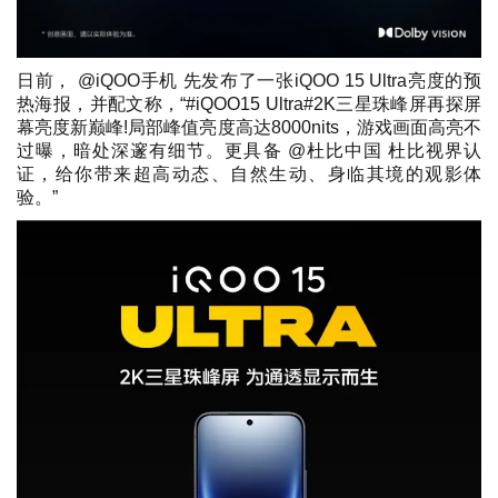
日前， @iQOO手机 先发布了一张iQOO 15 Ultra亮度的预
热海报，并配文称，“#iQOO15 Ultra#2K三星珠峰屏再探屏
幕亮度新巅峰!局部峰值亮度高达8000nits，游戏画面高亮不
过曝，暗处深邃有细节。更具备 @杜比中国 杜比视界认
证，给你带来超高动态、自然生动、身临其境的观影体
验。”