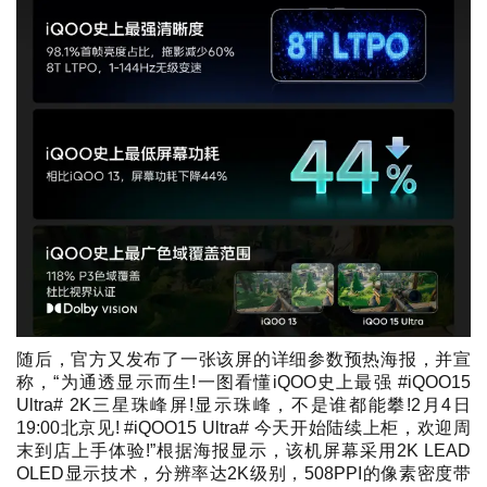
随后，官方又发布了一张该屏的详细参数预热海报，并宣
称，“为通透显示而生!一图看懂iQOO史上最强 #iQOO15
Ultra# 2K三星珠峰屏!显示珠峰，不是谁都能攀!2月4日
19:00北京见! #iQOO15 Ultra# 今天开始陆续上柜，欢迎周
末到店上手体验!”根据海报显示，该机屏幕采用2K LEAD
OLED显示技术，分辨率达2K级别，508PPI的像素密度带