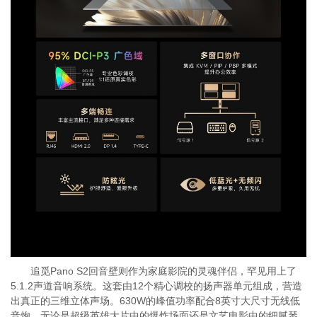
追觅Pano S2回音壁则作为家庭影院的灵魂伴侣，罕见用上了
5.1.2声道音响系统。这套由12个精心调校的扬声器单元组成，营造
出真正的三维立体声场。630W的峰值功率配合8英寸大尺寸无线低
音炮，无论是超级英雄大片中的爆炸场面还是文艺电影中的细腻琴