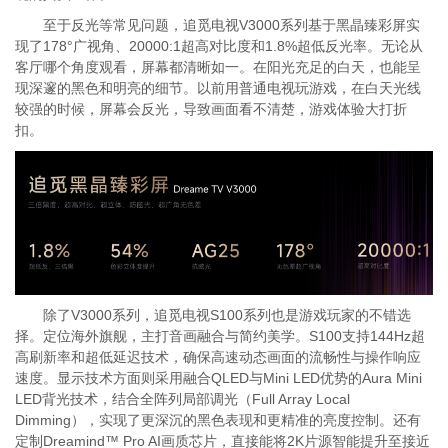
至于反光等常见问题，追觅电视V3000系列基于黑晶臻彩屏实
现了178°广视角、20000:1超高对比度和1.8%超低反光率。无论从
客厅哪个角度观看，屏幕都清晰如一。在阳光充足的白天，也能呈
现深邃的黑色和明亮的细节。以前用普通电视玩游戏，在白天光线
较强的时候，屏幕会反光，导致画面看不清楚，游戏体验大打折
扣。
除了V3000系列，追觅电视S100系列也是游戏玩家的不错选
择。定位海外旗舰，主打音画融合与简约美学。S100支持144Hz超
高刷新率和超低延迟技术，确保高速动态画面的流畅性与操作响应
速度。显示技术方面则采用融合QLED与Mini LED优势的Aura Mini
LED背光技术，结合全阵列局部调光（Full Array Local
Dimming），实现了更深沉的黑色表现和更精准的亮度控制。还有
定制Dreamind™ Pro AI画质芯片，直接能将2K片源智能提升至接近