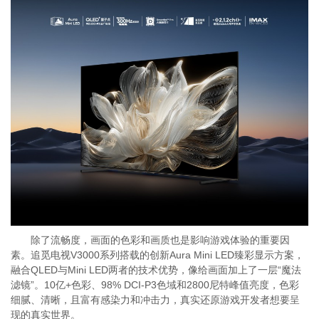
除了流畅度，画面的色彩和画质也是影响游戏体验的重要因
素。追觅电视V3000系列搭载的创新Aura Mini LED臻彩显示方案，
融合QLED与Mini LED两者的技术优势，像给画面加上了一层“魔法
滤镜”。10亿+色彩、98% DCI-P3色域和2800尼特峰值亮度，色彩
细腻、清晰，且富有感染力和冲击力，真实还原游戏开发者想要呈
现的真实世界。