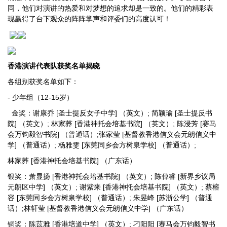
同，他们对演讲的热爱和对梦想的追求却是一致的。他们的精彩表
现赢得了台下观众的阵阵掌声和评委们的高度认可！
香港演讲代表队
获奖名单揭晓
各组别获奖名单如下：
- 少年组（12-15岁）
金奖：谢康乔 [圣士提反女子中学] （英文）; 简颖瑜 [圣士提反书
院] （英文）; 林家荞 [香港神托会培基书院] （英文）; 陈浸芳 [赛马
会万钧毅智书院] （普通话）;张家莹 [基督教香港信义会元朗信义中
学] （普通话）; 杨雅雯 [东莞同乡会方树泉学校] （普通话）;
林家荞 [香港神托会培基书院] （广东话）
银奖：萧显扬 [香港神托会培基书院] （英文）; 陈倬睿 [新界乡议局
元朗区中学] （英文）; 谢紫来 [香港神托会培基书院] （英文）; 蔡榕
容 [东莞同乡会方树泉学校] （普通话）; 朱昱峰 [苏浙公学] （普通
话）;林轩莹 [基督教香港信义会元朗信义中学] （广东话）
铜奖：陈苡雅 [香港培道中学] （英文）; 刁阳阳 [赛马会万钧毅智书