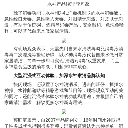
水神产品经理 李雅馨
除了消毒功能，水神HD-4L消毒机制取的水神消毒液，
急性经口无毒、急性吸入无毒、对眼睛无刺激、对皮肤无刺
激，有别于传统84、酒精等消毒产品，安全温和、免洗免稀
释，可以替代自来水做家居清洁。
有现场观众表示，无需先用自来水清洗再勾兑消毒液消
毒再二次漂洗等繁琐步骤，以水神消毒液代替自来水做日常
家居清洁，简单一步即可实现“清洁+消毒”双重效果，而且
水神是食品级的消毒液，用起来非常放心。
大型沉浸式互动体验，加深水神家清品牌认知
快闪现场，还设置了水神消消乐、进击的旺仔、摇摆水
神操、水神邮递站等精彩游戏和节目等，现场观众互动闯关
的同时，还能沉浸式体验水神的功能和用途，并根据自己的
家庭清洁需求，解锁更多水神新奇用法。
蔡旺庭表示，自2007年品牌创立，16年时间水神取得
了许多成就也得到很多奖项，消费者普遍认为水神是单一消