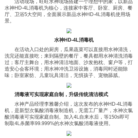
活动现场，旺旺水神现场搭建一个理想中的家，以新品
水神HD-4L消毒机为核心，连接家中客厅、卧室、厨房、餐
厅、卫浴5大空间，全面展示新品水神HD-4L消毒机使用场
景。
水神HD
-4
L消毒机
在活动入口处的厨房，瓜果蔬菜可以直接用水神清洗，
洗完还能直接吃；来到隔壁的餐厅，餐具都用水神清洗消毒
过；客厅主舞台，用水神清洁地面、沙发抱枕、窗户等，打
造安心会客环境；用水神冲洗卫浴设施，消毒同时还能除
味；卧室家纺、儿童玩具清洁，无惧孩子、宠物舔舐。
消毒液可实现家庭自制，升级传统清洁模式
水神产品经理李雅馨介绍，这次发布的水神HD-4L消毒
机，是新型次氯酸消毒液制造机，无需工厂量产，水神次氯
酸消毒液可实现家庭自制。加入4L自来水后，等150s即可
制取4L杀菌率99.999%的水神次氯酸消毒液使用。