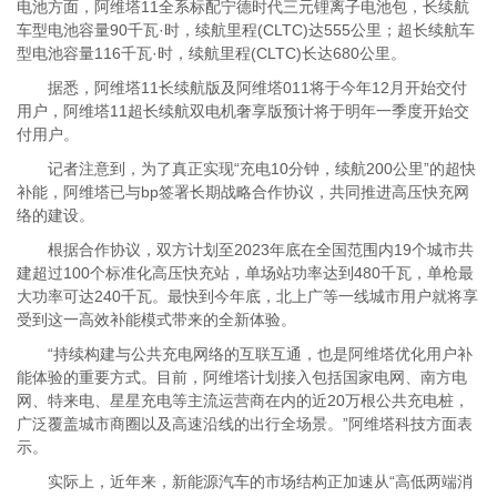
电池方面，阿维塔11全系标配宁德时代三元锂离子电池包，长续航
车型电池容量90千瓦·时，续航里程(CLTC)达555公里；超长续航车
型电池容量116千瓦·时，续航里程(CLTC)长达680公里。
据悉，阿维塔11长续航版及阿维塔011将于今年12月开始交付
用户，阿维塔11超长续航双电机奢享版预计将于明年一季度开始交
付用户。
记者注意到，为了真正实现“充电10分钟，续航200公里”的超快
补能，阿维塔已与bp签署长期战略合作协议，共同推进高压快充网
络的建设。
根据合作协议，双方计划至2023年底在全国范围内19个城市共
建超过100个标准化高压快充站，单场站功率达到480千瓦，单枪最
大功率可达240千瓦。最快到今年底，北上广等一线城市用户就将享
受到这一高效补能模式带来的全新体验。
“持续构建与公共充电网络的互联互通，也是阿维塔优化用户补
能体验的重要方式。目前，阿维塔计划接入包括国家电网、南方电
网、特来电、星星充电等主流运营商在内的近20万根公共充电桩，
广泛覆盖城市商圈以及高速沿线的出行全场景。”阿维塔科技方面表
示。
实际上，近年来，新能源汽车的市场结构正加速从“高低两端消