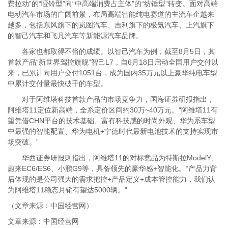
费拉动”的“哑铃型”向“中高端消费占主体”的“纺锤型”转变。面对高端
电动汽车市场的广阔前景，布局高端智能纯电赛道的主流车企越来
越多，包括东风旗下的岚图汽车、吉利旗下的极氪汽车、上汽旗下
的智己汽车和飞凡汽车等新能源汽车品牌。
各家也都取得不俗的成绩。以智己汽车为例，截至8月5日，其
首款产品“新世界驾控旗舰”智己L7，自6月18日启动全国用户交付以
来，已累计向用户交付1051台，成为国内35万元以上豪华纯电车型
中累计交付量最快破千的车型。
对于阿维塔科技首款产品的市场竞争力，国海证券研报指出，
阿维塔11定位新高端，全系定价区间约30万~40万元。“阿维塔11有
望凭借CHN平台的技术基础、富有科技感的时尚外观、华为系车型
中最强的智能配置、华为电机+宁德时代最新电池技术的支持实现市
场突破。”
华西证券研报则指出，阿维塔11的对标竞品为特斯拉ModelY、
蔚来EC6/ES6、小鹏G9等，具备领先的豪华感+智能化。“产品力背
后体现的是公司强大的需求把控+产品定义+成本管控能力，我们认
为阿维塔11稳态月销有望达5000辆。”
（文章来源：中国经营网）
文章来源：中国经营网