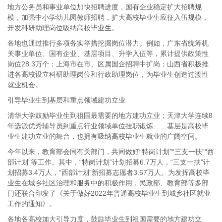
地方公务员和事业单位加快招聘进度，国有企业稳定扩大招聘规
模，加强中小学幼儿园教师招聘，扩大高校毕业生应征入伍规模，
开发科研助理岗位吸纳高校毕业生。
各地也通过推行多项务实举措挖掘岗位潜力。例如，广东省统筹机
关事业单位、国有企业、基层项目、升学入伍等，累计提供政策性
岗位28.3万个；上海市在市、区属国企招聘中扩岗；山西省积极推
进各高校设立科研助理岗位和行政助理岗位，为毕业生创造过渡性
就业机会。
引导毕业生到基层和重点领域建功立业
清华大学鼓励毕业生到祖国最需要的地方建功立业；天津大学连续8
年选派优秀辅导员到重点行业领域单位挂职锻炼……基层是高校毕
业生建功立业的舞台，也拥有吸纳高校毕业生就业的广阔空间。
今年以来，教育部会同有关部门，共同做好“特岗计划”“三支一扶”“西
部计划”等工作。其中，“特岗计划”计划招募6.7万人，“三支一扶”计
划招募3.4万人，“西部计划”新招募志愿者3.67万人。为发挥高校毕
业生在城乡社区治理和服务中的积极作用，民政部、教育部等多部
门还联合印发了《关于做好2022年普通高校毕业生到城乡社区就业
工作的通知》。
各地各高校加大引导力度，鼓励毕业生到祖国需要的地方建功立