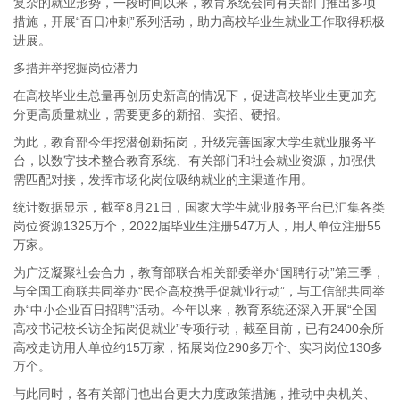
复杂的就业形势，一段时间以来，教育系统会同有关部门推出多项
措施，开展“百日冲刺”系列活动，助力高校毕业生就业工作取得积极
进展。
多措并举挖掘岗位潜力
在高校毕业生总量再创历史新高的情况下，促进高校毕业生更加充
分更高质量就业，需要更多的新招、实招、硬招。
为此，教育部今年挖潜创新拓岗，升级完善国家大学生就业服务平
台，以数字技术整合教育系统、有关部门和社会就业资源，加强供
需匹配对接，发挥市场化岗位吸纳就业的主渠道作用。
统计数据显示，截至8月21日，国家大学生就业服务平台已汇集各类
岗位资源1325万个，2022届毕业生注册547万人，用人单位注册55
万家。
为广泛凝聚社会合力，教育部联合相关部委举办“国聘行动”第三季，
与全国工商联共同举办“民企高校携手促就业行动”，与工信部共同举
办“中小企业百日招聘”活动。今年以来，教育系统还深入开展“全国
高校书记校长访企拓岗促就业”专项行动，截至目前，已有2400余所
高校走访用人单位约15万家，拓展岗位290多万个、实习岗位130多
万个。
与此同时，各有关部门也出台更大力度政策措施，推动中央机关、