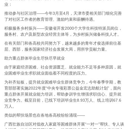
业：
推动参与社区治理——今年3月至4月，天津市委相关部门细化完善
了对社区工作者的教育管理、激励约束和薪酬待遇。
积极服务乡村振兴——安徽省开发2000个大学生科技特派员岗位，
服务村、农户及新型农业经营主体等，为乡村振兴储备科技人才。
在有关部门和各高校共同努力下，越来越多的青年才俊选择前往基
层、西部，服务国家经济社会发展大局，用所学贡献力量。
助力重点群体毕业生尽快尽早就业
由于家庭经济困难、社会资源匮乏、就业能力不足等多种原因，就
业困难毕业生求职就业面临着不同程度的压力。
为补齐短板，提升就业困难毕业生群体竞争力，今年春季学期，教
育部部署实施2022年度“中央专项彩票公益金宏志助航计划”，面向
重点群体开展就业能力培训，帮助参训学生增强求职信心、提升就
业竞争力。截至目前，已线下培训毕业生8.93万人、线上培训67.6
万人。
类似的帮扶场景也在各地各高校纷纷涌现——
广西壮族自治区对低收入家庭等困难群体开展“一对一”帮扶、专人谈